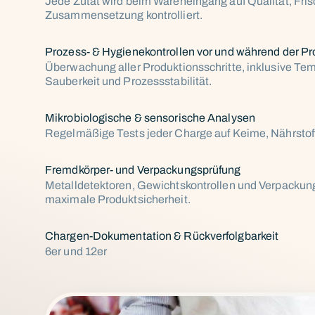
Jede Zutat wird beim Wareneingang auf Qualität, Fri
Zusammensetzung kontrolliert.
Prozess- & Hygienekontrollen vor und während der Pr
Überwachung aller Produktionsschritte, inklusive Te
Sauberkeit und Prozessstabilität.
Mikrobiologische & sensorische Analysen
Regelmäßige Tests jeder Charge auf Keime, Nährstoff
Fremdkörper- und Verpackungsprüfung
Metalldetektoren, Gewichtskontrollen und Verpackun
maximale Produktsicherheit.
Chargen-Dokumentation & Rückverfolgbarkeit
6er und 12er