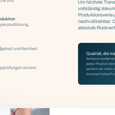
sche und
Um höchste Trans
vollständig dokum
Produktionsverlauf
oduktion
nachvollziehbar. 
mperaturführung,
absolute Rückverf
gehalt und Reinheit.
Qualität, die m
Anhand moderner A
jedes Produkt den
gsprüfungen sichern
sichern wir nicht
konstant hohe Pro