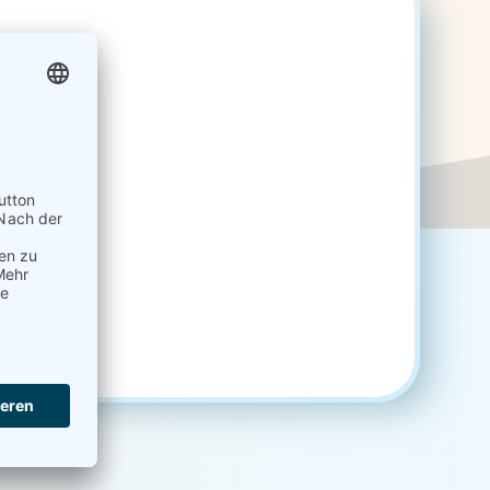
 für Sie
rolle
tenblätter
ysteme
ionen