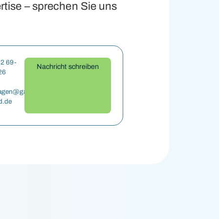
rtise – sprechen Sie uns
42 69-
Nachricht schreiben
 26
agen@galaxxy-
d.de