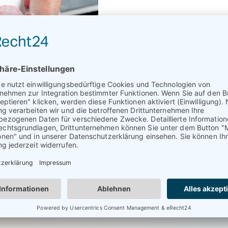
Unsere Möglichkeiten
Tägliche Qualitätskont
Individuelle Produktda
Rückverfolgbarkeitss
Laboranalysen
Prüfung von Deklarat