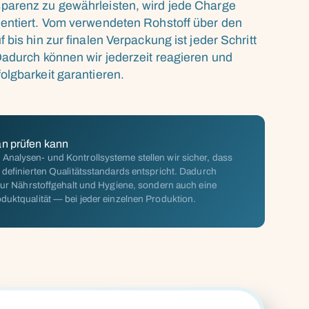
parenz zu gewährleisten, wird jede Charge
entiert. Vom verwendeten Rohstoff über den
 bis hin zur finalen Verpackung ist jeder Schritt
Dadurch können wir jederzeit reagieren und
olgbarkeit garantieren.
an prüfen kann
nalysen- und Kontrollsysteme stellen wir sicher, dass
 definierten Qualitätsstandards entspricht. Dadurch
 nur Nährstoffgehalt und Hygiene, sondern auch eine
duktqualität — bei jeder einzelnen Produktion.