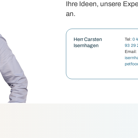
Ihre Ideen, unsere Expe
an.
Herr Carsten
Tel:
0 
Isernhagen
93 29
Email:
isernh
petfoo