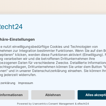
Karriere bei
Galaxxy-Pet
Food
Sprechen
Sie uns
gerne