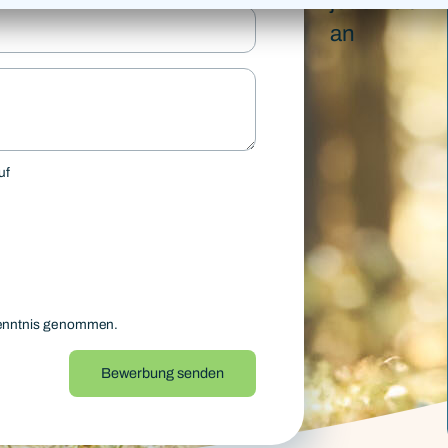
jederzeit
an
uf
enntnis genommen.
Bewerbung senden