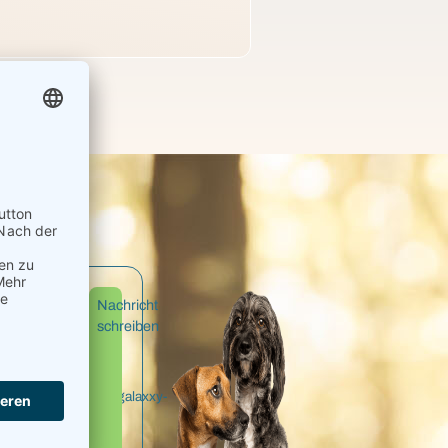
Frau
Tel:
0
Nachricht
Anna
42 69-
schreiben
Pohl
93
2924
Email:
anna.pohl@galaxxy-
petfood.de